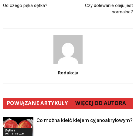
Od czego pęka dętka?
Czy dolewanie oleju jest
normalne?
Redakcja
POWIĄZANE ARTYKUŁY
WIĘCEJ OD AUTORA
Co można kleić klejem cyjanoakrylowym?
Dętki i
ochraniacze