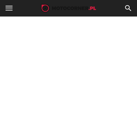
MotoCorner.pl