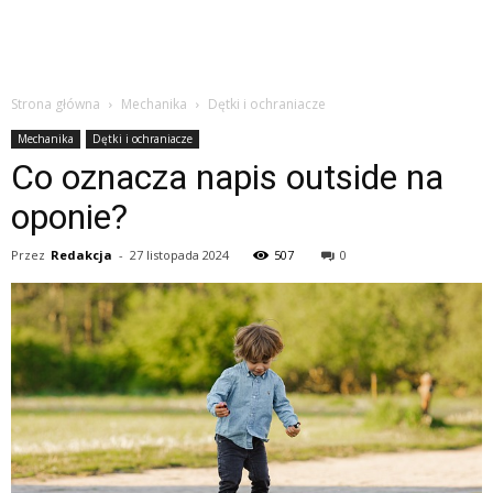
Strona główna
Mechanika
Dętki i ochraniacze
Mechanika
Dętki i ochraniacze
Co oznacza napis outside na
oponie?
Przez
Redakcja
-
27 listopada 2024
507
0