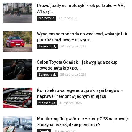
Prawo jazdy na motocykl krok po kroku — AM,
A1 czy...
27 lipca 2026
Motocykle
Wynajem samochodu na weekend, wakacje lub
podróż służbową – o czym...
28 czerwca 2026
Samochody
Salon Toyota Gdańsk – jak wygląda zakup
nowego auta krok po...
25 czerwca 2026
Samochody
Kompleksowa regeneracja skrzyni biegów –
naprawa i remont w jednym miejscu
31 marca 2026
Mechanika
Monitoring floty w firmie – kiedy GPS naprawdę
zaczyna oszczędzać pieniądze?
30 marca 2026
Porady