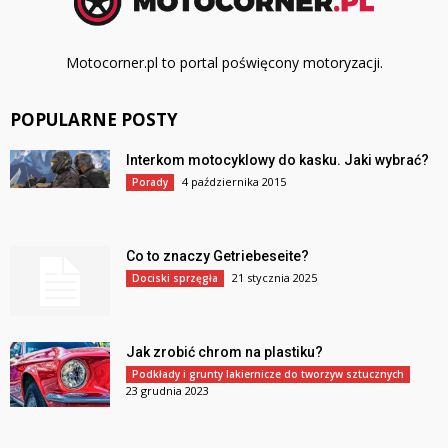
Motocorner.pl to portal poświęcony motoryzacji.
POPULARNE POSTY
Interkom motocyklowy do kasku. Jaki wybrać?
4 października 2015
Porady
Co to znaczy Getriebeseite?
21 stycznia 2025
Dociski sprzęgła
Jak zrobić chrom na plastiku?
Podkłady i grunty lakiernicze do tworzyw sztucznych
23 grudnia 2023