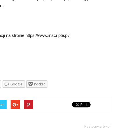
e.
i na stronie https://www.inscripte.pl/.
Google
Pocket
ter
Następny artykuł