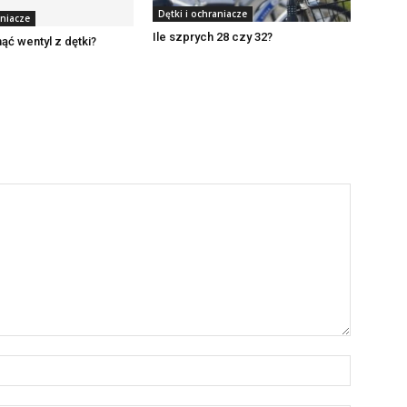
Dętki i ochraniacze
aniacze
Ile szprych 28 czy 32?
ąć wentyl z dętki?