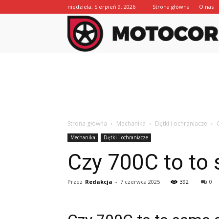
niedziela, Sierpień 9, 2026
Strona główna
O nas
Strona główna
Mechanika
Dętki i ochraniacze
Mechanika
Dętki i ochraniacze
Czy 700C to to
Przez
Redakcja
-
7 czerwca 2025
392
0