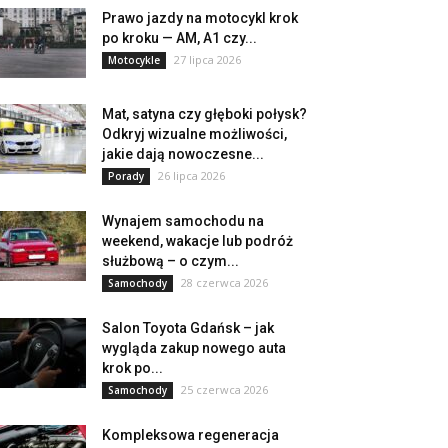
Prawo jazdy na motocykl krok
po kroku — AM, A1 czy...
27 lipca 2026
Motocykle
Mat, satyna czy głęboki połysk?
Odkryj wizualne możliwości,
jakie dają nowoczesne...
26 lipca 2026
Porady
Wynajem samochodu na
weekend, wakacje lub podróż
służbową – o czym...
28 czerwca 2026
Samochody
Salon Toyota Gdańsk – jak
wygląda zakup nowego auta
krok po...
25 czerwca 2026
Samochody
Kompleksowa regeneracja