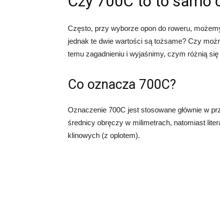
Czy 700C to to samo 
Często, przy wyborze opon do roweru, możemy 
jednak te dwie wartości są tożsame? Czy możn
temu zagadnieniu i wyjaśnimy, czym różnią się
Co oznacza 700C?
Oznaczenie 700C jest stosowane głównie w pr
średnicy obręczy w milimetrach, natomiast lite
klinowych (z oplotem).