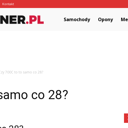
Kontakt
MotoCorner.pl
Samochody
Opony
Me
Czy 700C to to samo co 28?
 samo co 28?