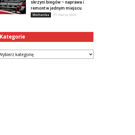
skrzyni biegów – naprawa i
remont w jednym miejscu
31 marca 2026
Mechanika
Kategorie
tegorie