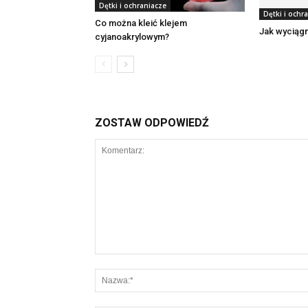
Dętki i ochraniacze
Dętki i ochr
Co można kleić klejem
Jak wyciągn
cyjanoakrylowym?
ZOSTAW ODPOWIEDŹ