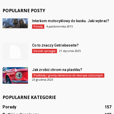
POPULARNE POSTY
Interkom motocyklowy do kasku. Jaki wybrać?
4 października 2015
Porady
Co to znaczy Getriebeseite?
21 stycznia 2025
Dociski sprzęgła
Jak zrobić chrom na plastiku?
Podkłady i grunty lakiernicze do tworzyw sztucznych
23 grudnia 2023
POPULARNE KATEGORIE
Porady
157