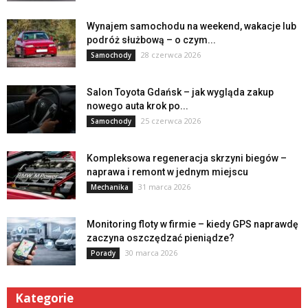
Wynajem samochodu na weekend, wakacje lub
podróż służbową – o czym...
28 czerwca 2026
Samochody
Salon Toyota Gdańsk – jak wygląda zakup
nowego auta krok po...
25 czerwca 2026
Samochody
Kompleksowa regeneracja skrzyni biegów –
naprawa i remont w jednym miejscu
31 marca 2026
Mechanika
Monitoring floty w firmie – kiedy GPS naprawdę
zaczyna oszczędzać pieniądze?
30 marca 2026
Porady
Kategorie