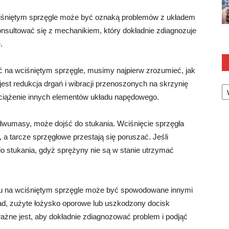
iśniętym sprzęgle może być oznaką problemów z układem
nsultować się z mechanikiem, który dokładnie zdiagnozuje
.
na wciśniętym sprzęgle, musimy najpierw zrozumieć, jak
Ka
t redukcja drgań i wibracji przenoszonych na skrzynię
obciążenie innych elementów układu napędowego.
dwumasy, może dojść do stukania. Wciśnięcie sprzęgła
 a tarcze sprzęgłowe przestają się poruszać. Jeśli
 stukania, gdyż sprężyny nie są w stanie utrzymać
u na wciśniętym sprzęgle może być spowodowane innymi
d, zużyte łożysko oporowe lub uszkodzony docisk
żne jest, aby dokładnie zdiagnozować problem i podjąć