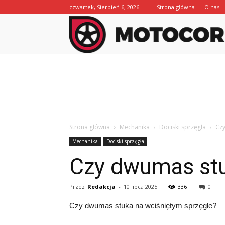
czwartek, Sierpień 6, 2026
Strona główna
O nas
Strona główna
Mechanika
Dociski sprzęgła
Czy
Mechanika
Dociski sprzęgła
Czy dwumas stu
Przez
Redakcja
-
10 lipca 2025
336
0
Czy dwumas stuka na wciśniętym sprzęgle?