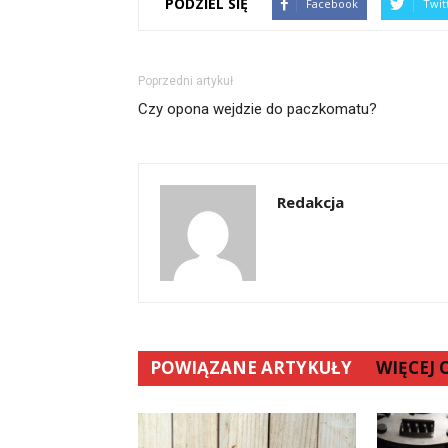
PODZIEL SIĘ
Facebook
Twit
Poprzedni artykuł
Czy opona wejdzie do paczkomatu?
Redakcja
POWIĄZANE ARTYKUŁY
WIĘCEJ