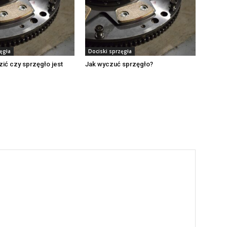
ęgła
Dociski sprzęgła
ić czy sprzęgło jest
Jak wyczuć sprzęgło?