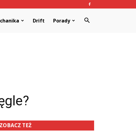
chanika
Drift
Porady
ęgle?
ZOBACZ TEŻ