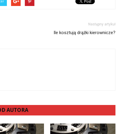
ter
Następny artykuł
Ile kosztują drążki kierownicze?
 OD AUTORA