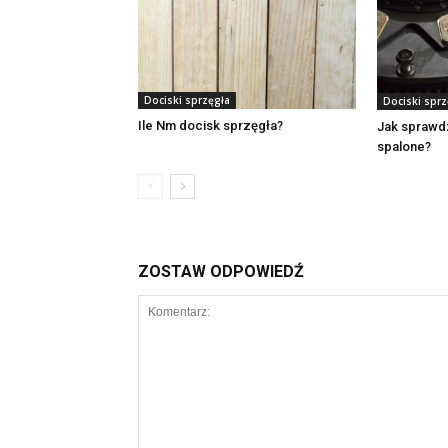
Dociski sprzęgła
Dociski sprz
Ile Nm docisk sprzęgła?
Jak sprawdz
spalone?
ZOSTAW ODPOWIEDŹ