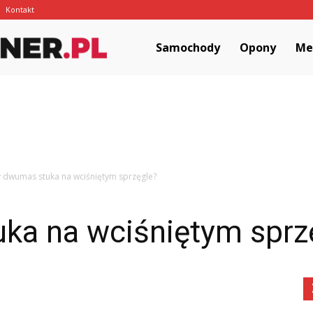
Kontakt
MotoCorner.pl
Samochody
Opony
Me
 dwumas stuka na wciśniętym sprzęgle?
ka na wciśniętym sprz