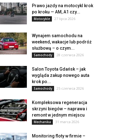
Prawo jazdy na motocykl krok
po kroku — AM, A1 czy...
27 lipca 2026
Motocykle
Wynajem samochodu na
weekend, wakacje lub podróż
służbową – o czym...
28 czerwca 2026
Samochody
Salon Toyota Gdańsk – jak
wygląda zakup nowego auta
krok po...
25 czerwca 2026
Samochody
Kompleksowa regeneracja
skrzyni biegów – naprawa i
remont w jednym miejscu
31 marca 2026
Mechanika
Monitoring floty w firmie –