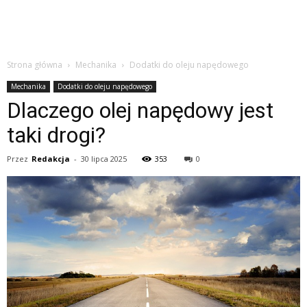
Strona główna
Mechanika
Dodatki do oleju napędowego
Mechanika
Dodatki do oleju napędowego
Dlaczego olej napędowy jest
taki drogi?
Przez
Redakcja
-
30 lipca 2025
353
0