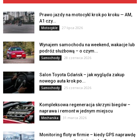
Prawo jazdy na motocykl krok po kroku — AM,
A1 czy...
27 lipca 2026
Motocykle
Wynajem samochodu na weekend, wakacje lub
podróż służbową – o czym...
28 czerwca 2026
Samochody
Salon Toyota Gdańsk – jak wygląda zakup
nowego auta krok po...
25 czerwca 2026
Samochody
Kompleksowa regeneracja skrzyni biegów –
naprawa i remont w jednym miejscu
31 marca 2026
Mechanika
Monitoring floty w firmie – kiedy GPS naprawdę