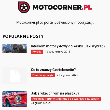
Motocorner.pl to portal poświęcony motoryzacji.
POPULARNE POSTY
Interkom motocyklowy do kasku. Jaki wybrać?
4 października 2015
Porady
Co to znaczy Getriebeseite?
21 stycznia 2025
Dociski sprzęgła
Jak zrobić chrom na plastiku?
Podkłady i grunty lakiernicze do tworzyw sztucznych
23 grudnia 2023