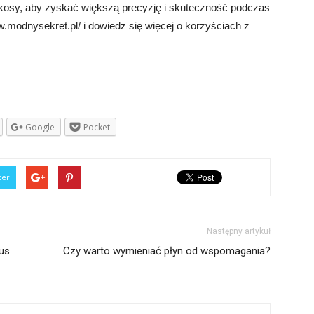
 kosy, aby zyskać większą precyzję i skuteczność podczas
.modnysekret.pl/ i dowiedz się więcej o korzyściach z
Google
Pocket
ter
Następny artykuł
us
Czy warto wymieniać płyn od wspomagania?