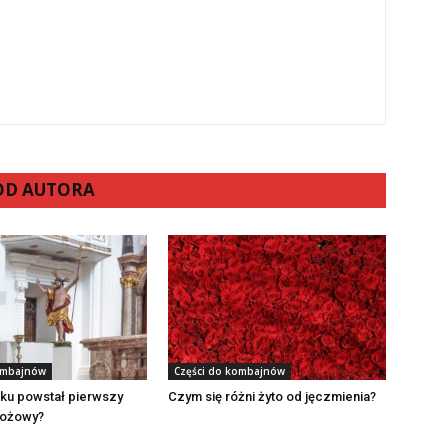
 OD AUTORA
ombajnów
Części do kombajnów
oku powstał pierwszy
Czym się różni żyto od jęczmienia?
bożowy?