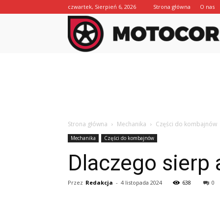
czwartek, Sierpień 6, 2026
Strona główna
O nas
Strona główna
Mechanika
Części do kombajnów
Mechanika
Części do kombajnów
Dlaczego sierp 
Przez
Redakcja
-
4 listopada 2024
638
0