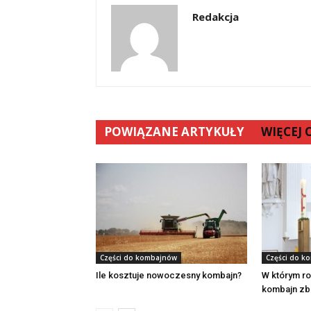
Redakcja
POWIĄZANE ARTYKUŁY
WIĘCEJ
Części do kombajnów
Części do k
Ile kosztuje nowoczesny kombajn?
W którym r
kombajn z