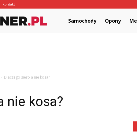
Kontakt
MotoCorner.pl
Samochody
Opony
Me
Dlaczego sierp a nie kosa?
a nie kosa?