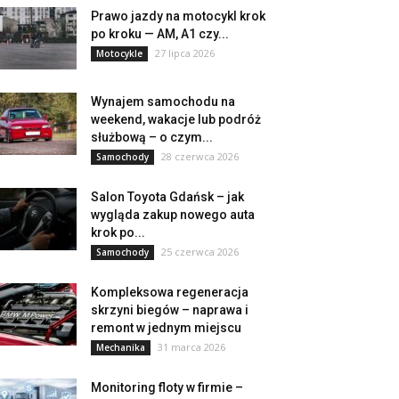
Prawo jazdy na motocykl krok
po kroku — AM, A1 czy...
27 lipca 2026
Motocykle
Wynajem samochodu na
weekend, wakacje lub podróż
służbową – o czym...
28 czerwca 2026
Samochody
Salon Toyota Gdańsk – jak
wygląda zakup nowego auta
krok po...
25 czerwca 2026
Samochody
Kompleksowa regeneracja
skrzyni biegów – naprawa i
remont w jednym miejscu
31 marca 2026
Mechanika
Monitoring floty w firmie –