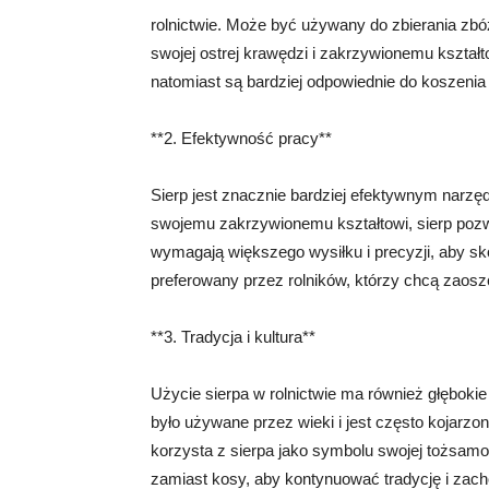
rolnictwie. Może być używany do zbierania zbóż
swojej ostrej krawędzi i zakrzywionemu kształto
natomiast są bardziej odpowiednie do koszeni
**2. Efektywność pracy**
Sierp jest znacznie bardziej efektywnym narzę
swojemu zakrzywionemu kształtowi, sierp pozwal
wymagają większego wysiłku i precyzji, aby sko
preferowany przez rolników, którzy chcą zaosz
**3. Tradycja i kultura**
Użycie sierpa w rolnictwie ma również głębokie k
było używane przez wieki i jest często kojarzo
korzysta z sierpa jako symbolu swojej tożsamośc
zamiast kosy, aby kontynuować tradycję i zac