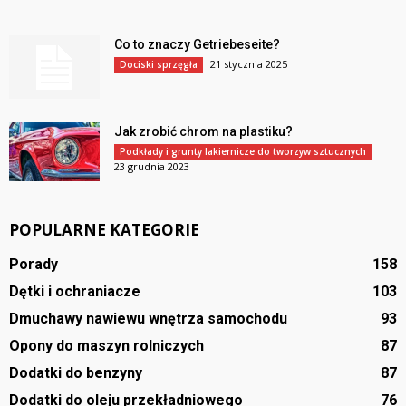
Co to znaczy Getriebeseite?
21 stycznia 2025
Dociski sprzęgła
Jak zrobić chrom na plastiku?
Podkłady i grunty lakiernicze do tworzyw sztucznych
23 grudnia 2023
POPULARNE KATEGORIE
Porady
158
Dętki i ochraniacze
103
Dmuchawy nawiewu wnętrza samochodu
93
Opony do maszyn rolniczych
87
Dodatki do benzyny
87
Dodatki do oleju przekładniowego
76