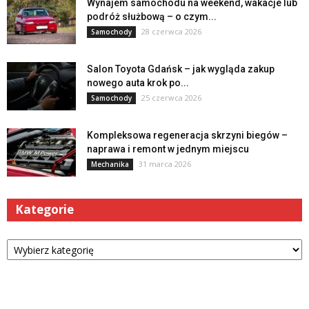
Wynajem samochodu na weekend, wakacje lub
podróż służbową – o czym...
28 czerwca 2026
Samochody
Salon Toyota Gdańsk – jak wygląda zakup
nowego auta krok po...
25 czerwca 2026
Samochody
Kompleksowa regeneracja skrzyni biegów –
naprawa i remont w jednym miejscu
31 marca 2026
Mechanika
Kategorie
Kategorie