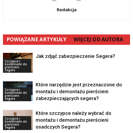
Redakcja
POWIĄZANE ARTYKUŁY
WIĘCEJ OD AUTORA
Jak zdjąć zabezpieczenie Segera?
Szczypce i
kombinerki do
pierścieni
Segera
Które narzędzie jest przeznaczone do
Szczypce i
montażu i demontażu pierścieni
kombinerki do
pierścieni
zabezpieczających segera?
Segera
Które szczypce należy wybrać do
Szczypce i
montażu i demontażu pierścieni
kombinerki do
pierścieni
osadczych Segera?
Segera