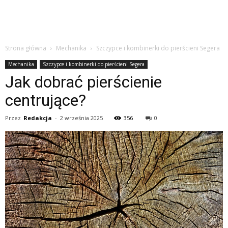
Strona główna
Mechanika
Szczypce i kombinerki do pierścieni Segera
Mechanika
Szczypce i kombinerki do pierścieni Segera
Jak dobrać pierścienie
centrujące?
Przez
Redakcja
-
2 września 2025
356
0