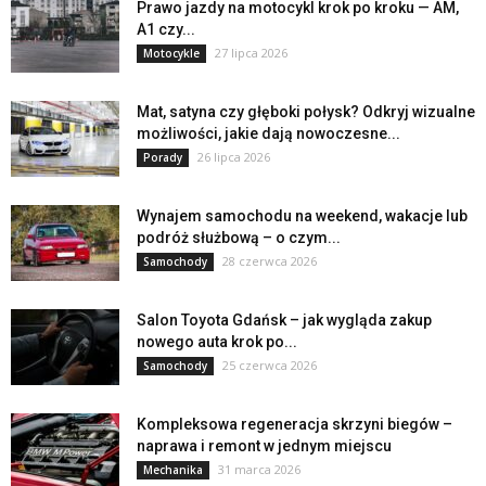
Prawo jazdy na motocykl krok po kroku — AM,
A1 czy...
27 lipca 2026
Motocykle
Mat, satyna czy głęboki połysk? Odkryj wizualne
możliwości, jakie dają nowoczesne...
26 lipca 2026
Porady
Wynajem samochodu na weekend, wakacje lub
podróż służbową – o czym...
28 czerwca 2026
Samochody
Salon Toyota Gdańsk – jak wygląda zakup
nowego auta krok po...
25 czerwca 2026
Samochody
Kompleksowa regeneracja skrzyni biegów –
naprawa i remont w jednym miejscu
31 marca 2026
Mechanika