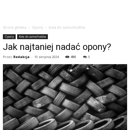
Strona główna
Opony
Koła do samochodów
Opony
Koła do samochodów
Jak najtaniej nadać opony?
Przez
Redakcja
-
10 sierpnia 2024
490
0