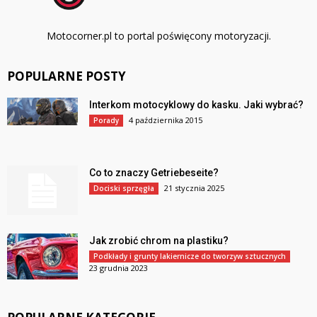
Motocorner.pl to portal poświęcony motoryzacji.
POPULARNE POSTY
Interkom motocyklowy do kasku. Jaki wybrać?
4 października 2015
Porady
Co to znaczy Getriebeseite?
21 stycznia 2025
Dociski sprzęgła
Jak zrobić chrom na plastiku?
Podkłady i grunty lakiernicze do tworzyw sztucznych
23 grudnia 2023