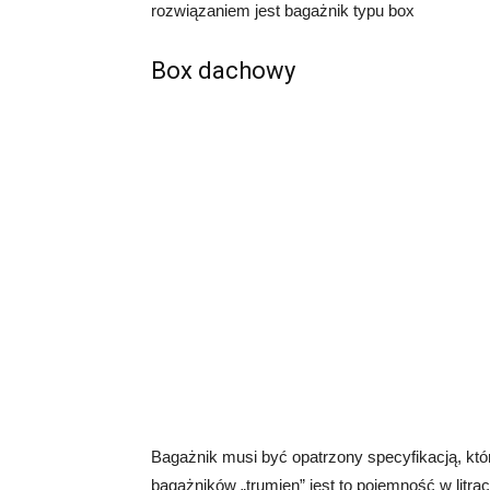
rozwiązaniem jest bagażnik typu box
Box dachowy
Bagażnik musi być opatrzony specyfikacją, k
bagażników „trumien” jest to pojemność w litr