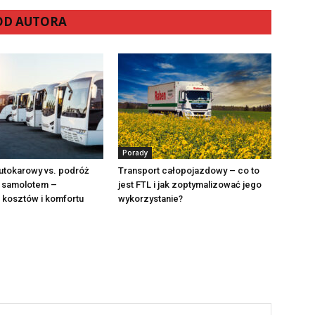
 OD AUTORA
Porady
utokarowy vs. podróż
Transport całopojazdowy – co to
i samolotem –
jest FTL i jak zoptymalizować jego
 kosztów i komfortu
wykorzystanie?