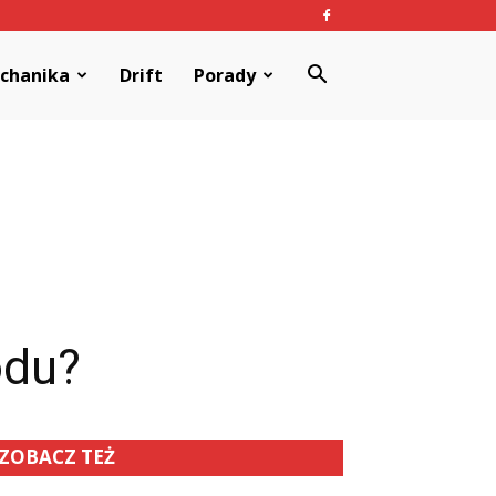
chanika
Drift
Porady
odu?
ZOBACZ TEŻ