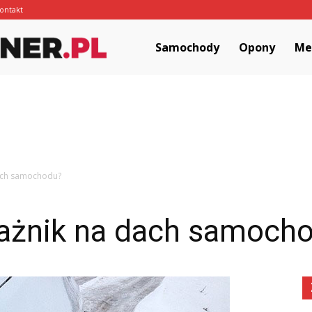
ontakt
MotoCorner.pl
Samochody
Opony
Me
dach samochodu?
ażnik na dach samoch