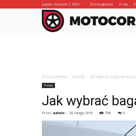
piątek, Sierpień 7, 2026
Strona główna
O nas
K
Strona główna
Porady
Jak wybrać bagażnik na 
Porady
Jak wybrać bag
Przez
admin
-
28 lutego 2019
716
0