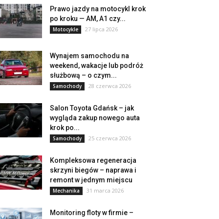
Prawo jazdy na motocykl krok
po kroku — AM, A1 czy...
27 lipca 2026
Motocykle
Wynajem samochodu na
weekend, wakacje lub podróż
służbową – o czym...
28 czerwca 2026
Samochody
Salon Toyota Gdańsk – jak
wygląda zakup nowego auta
krok po...
25 czerwca 2026
Samochody
Kompleksowa regeneracja
skrzyni biegów – naprawa i
remont w jednym miejscu
31 marca 2026
Mechanika
Monitoring floty w firmie –