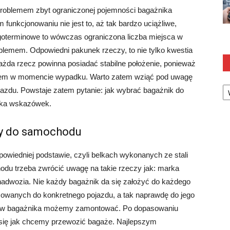
 problemem zbyt ograniczonej pojemności bagażnika
nkcjonowaniu nie jest to, aż tak bardzo uciążliwe,
goterminowe to wówczas ograniczona liczba miejsca w
emem. Odpowiedni pakunek rzeczy, to nie tylko kwestia
ażda rzecz powinna posiadać stabilne położenie, ponieważ
iem w momencie wypadku. Warto zatem wziąć pod uwagę
Ka
zdu. Powstaje zatem pytanie: jak wybrać bagażnik do
lka wskazówek.
y do samochodu
owiedniej podstawie, czyli belkach wykonanych ze stali
odu trzeba zwrócić uwagę na takie rzeczy jak: marka
 nadwozia. Nie każdy bagażnik da się założyć do każdego
wanych do konkretnego pojazdu, a tak naprawdę do jego
estaw bagażnika możemy zamontować. Po dopasowaniu
się jak chcemy przewozić bagaże. Najlepszym