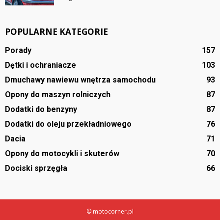
POPULARNE KATEGORIE
Porady
157
Dętki i ochraniacze
103
Dmuchawy nawiewu wnętrza samochodu
93
Opony do maszyn rolniczych
87
Dodatki do benzyny
87
Dodatki do oleju przekładniowego
76
Dacia
71
Opony do motocykli i skuterów
70
Dociski sprzęgła
66
© motocorner.pl