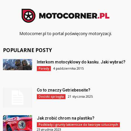
Motocorner.pl to portal poświęcony motoryzacji.
POPULARNE POSTY
Interkom motocyklowy do kasku. Jaki wybrać?
4 października 2015
Porady
Co to znaczy Getriebeseite?
21 stycznia 2025
Dociski sprzęgła
Jak zrobić chrom na plastiku?
Podkłady i grunty lakiernicze do tworzyw sztucznych
23 grudnia 2023