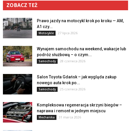
ZOBACZ TEŻ
Prawo jazdy na motocykl krok po kroku — AM,
A1 czy...
27 lipca 2026
Motocykle
Wynajem samochodu na weekend, wakacje lub
podróż służbową – o czym...
28 czerwca 2026
Samochody
Salon Toyota Gdańsk – jak wygląda zakup
nowego auta krok po...
25 czerwca 2026
Samochody
Kompleksowa regeneracja skrzyni biegów –
naprawa i remont w jednym miejscu
31 marca 2026
Mechanika