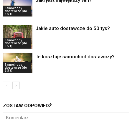
Jaki jest największy van?
Samochody
dostawcze (do
3.5 t)
Jakie auto dostawcze do 50 tys?
Samochody
dostawcze (do
3.5 t)
Ile kosztuje samochód dostawczy?
Samochody
dostawcze (do
3.5 t)
ZOSTAW ODPOWIEDŹ