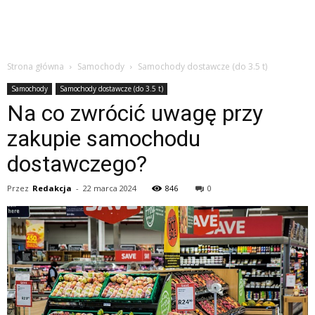
Strona główna
Samochody
Samochody dostawcze (do 3.5 t)
Samochody
Samochody dostawcze (do 3.5 t)
Na co zwrócić uwagę przy
zakupie samochodu
dostawczego?
Przez
Redakcja
-
22 marca 2024
846
0