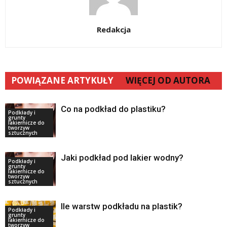
Redakcja
POWIĄZANE ARTYKUŁY
WIĘCEJ OD AUTORA
Co na podkład do plastiku?
Podkłady i
grunty
lakiernicze do
tworzyw
sztucznych
Jaki podkład pod lakier wodny?
Podkłady i
grunty
lakiernicze do
tworzyw
sztucznych
Ile warstw podkładu na plastik?
Podkłady i
grunty
lakiernicze do
tworzyw