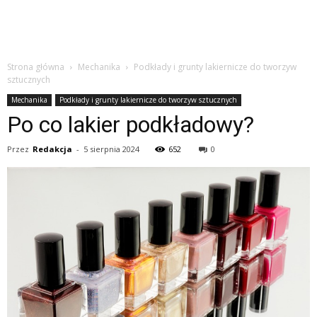
Strona główna
Mechanika
Podkłady i grunty lakiernicze do tworzyw
sztucznych
Mechanika
Podkłady i grunty lakiernicze do tworzyw sztucznych
Po co lakier podkładowy?
Przez
Redakcja
-
5 sierpnia 2024
652
0