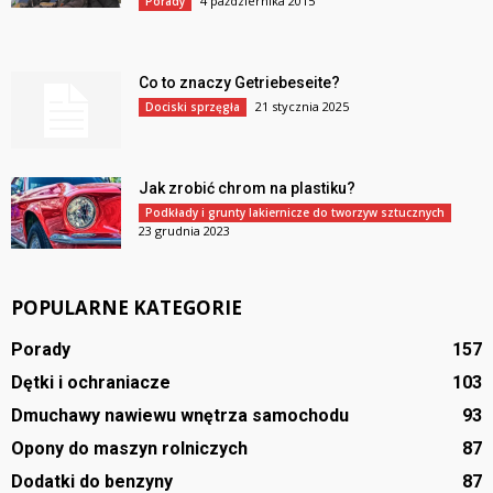
4 października 2015
Porady
Co to znaczy Getriebeseite?
21 stycznia 2025
Dociski sprzęgła
Jak zrobić chrom na plastiku?
Podkłady i grunty lakiernicze do tworzyw sztucznych
23 grudnia 2023
POPULARNE KATEGORIE
Porady
157
Dętki i ochraniacze
103
Dmuchawy nawiewu wnętrza samochodu
93
Opony do maszyn rolniczych
87
Dodatki do benzyny
87