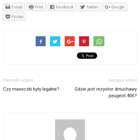
E-mail
Print
Facebook
Twitter
Google
Pocket
Poprzedni artykuł
Następny artykuł
Czy maseczki były legalne?
Gdzie jest rezystor dmuchawy
peugeot 406?